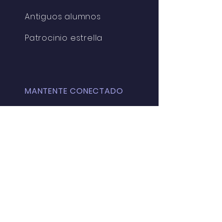
Antiguos alumnos
Patrocinio estrella
MANTENTE CONECTADO
Facebook
Instagram
Spotify
Parroquia de Santa
Mónica