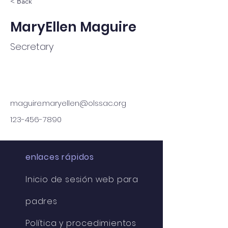
< Back
MaryEllen Maguire
Secretary
maguire.maryellen@olssac.org
123-456-7890
enlaces rápidos
Inicio de sesión web para
padres
Política y procedimientos