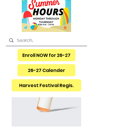
Enroll NOW for 26-27
26-27 Calender
Harvest Festival Regis.