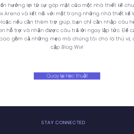
ốn hưởng lợi từ sự góp mặt của một nhà thiết kế chu
x Arena và kết nối với một trong những nhà thiết kế 
 Hoặc nếu cần thêm trợ giúp, bạn chỉ cần nhập câu h
n hỗ trợ và nhận được câu trả lời ngay lập tức. Để 
, bao gồm cả những mẹo mà chúng tôi cho là thú vị, c
cập Blog Wix!
Quay lại Học thuật
STAY CONNECTED