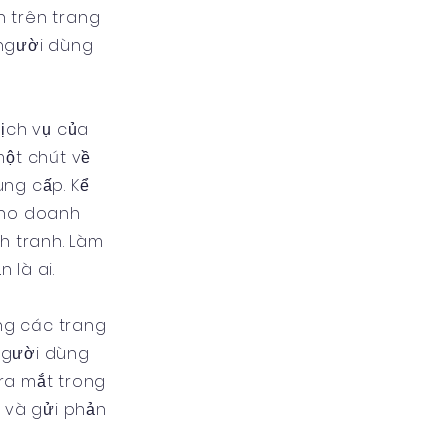
h trên trang
 người dùng
dịch vụ của
một chút về
ng cấp. Kể
cho doanh
nh tranh. Làm
 là ai.
ng các trang
 người dùng
ra mắt trong
n và gửi phản