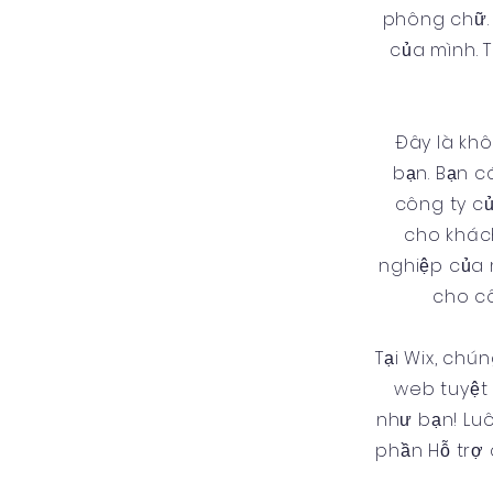
phông chữ. 
của mình. 
Đây là khô
bạn. Bạn c
công ty c
cho khác
nghiệp của m
cho cô
Tại Wix, ch
web tuyệt 
như bạn! Lu
phần Hỗ trợ 