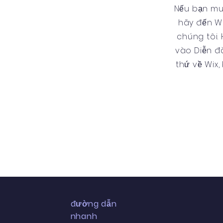
Nếu bạn mu
hãy đến Wi
chúng tôi.
vào Diễn đà
thứ về Wix
đường dẫn
nhanh