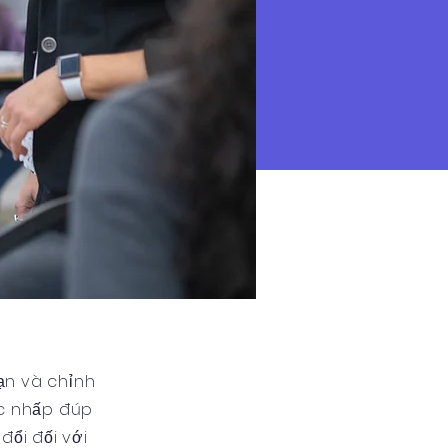
ạn và chỉnh
ặc nhấp đúp
đổi đối với