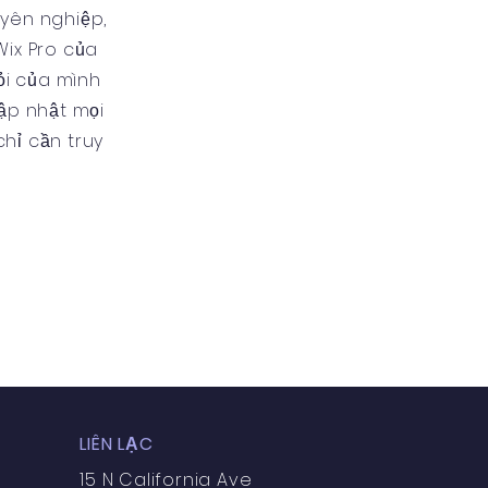
yên nghiệp,
Wix Pro của
ỏi của mình
cập nhật mọi
hỉ cần truy
LIÊN LẠC
15 N California Ave