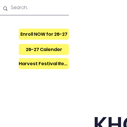
Enroll NOW for 26-27
26-27 Calender
Harvest Festival Regis.
Trang chủ
General
Ab
KH