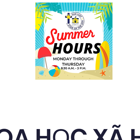
out
Quyên tặng
Thuê người làm
Chào mừng
OA HỌC XÃ 