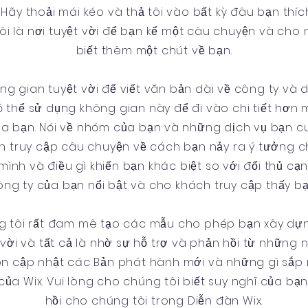
Hãy thoải mái kéo và thả tôi vào bất kỳ đâu bạn thíc
Tôi là nơi tuyệt vời để bạn kể một câu chuyện và cho
biết thêm một chút về bạn.
ng gian tuyệt vời để viết văn bản dài về công ty và 
ó thể sử dụng không gian này để đi vào chi tiết hơn 
ủa bạn. Nói về nhóm của bạn và những dịch vụ bạn cu
h truy cập câu chuyện về cách bạn nảy ra ý tưởng 
ình và điều gì khiến bạn khác biệt so với đối thủ cạ
ng ty của bạn nổi bật và cho khách truy cập thấy bạn
úng tôi rất đam mê tạo các mẫu cho phép bạn xây dự
vời và tất cả là nhờ sự hỗ trợ và phản hồi từ những
ôn cập nhật các Bản phát hành mới và những gì sắp 
của Wix. Vui lòng cho chúng tôi biết suy nghĩ của bạ
hồi cho chúng tôi trong Diễn đàn Wix.