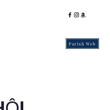
Parish Web
About
Cha mẹ
tuyển sinh
HỘI